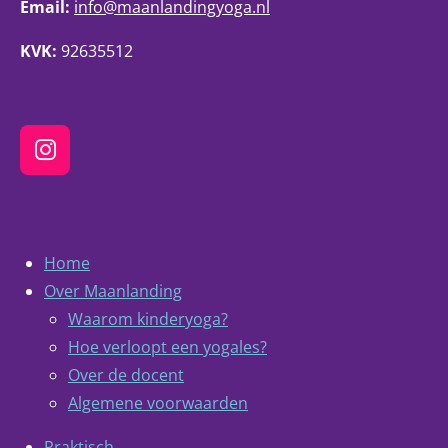
Email:
info@maanlandingyoga.nl
KVK:
92635512
I
n
s
t
a
Home
g
Over Maanlanding
r
Waarom kinderyoga?
a
Hoe verloopt een yogales?
m
Over de docent
Algemene voorwaarden
Praktisch