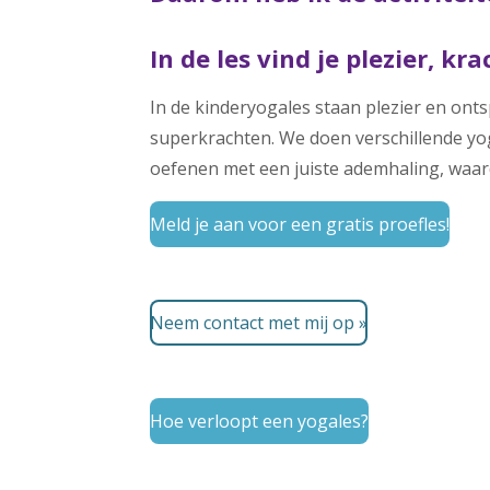
In de les vind je plezier, kr
In de kinderyogales staan plezier en ont
superkrachten. We doen verschillende yo
oefenen met een juiste ademhaling, waardo
Meld je aan voor een gratis proefles!
Neem contact met mij op »
Hoe verloopt een yogales?