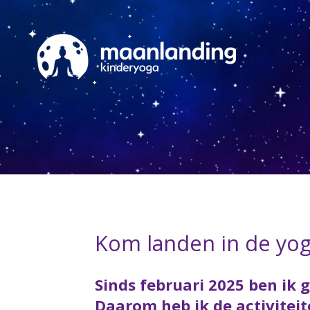
Ga
direct
naar
de
hoofdinhoud
Kom landen in de yog
Sinds februari 2025 ben ik
Daarom heb ik de activite