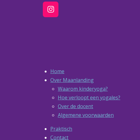
I
n
s
t
a
g
r
a
Home
m
Over Maanlanding
Waarom kinderyoga?
Hoe verloopt een yogales?
Over de docent
Algemene voorwaarden
Praktisch
Contact