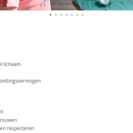
a
el lichaam
orzettingsvermogen
nt
rtrouwen
een respecteren