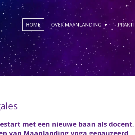
HOME
OVER MAANLANDING
PRAKT
ales
 gestart met een nieuwe baan als docent
iten van Maanlanding yoga gepauzeerd.